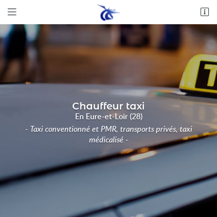
Rue nationale, ZA du Champs Belon
28140 Orgères-en-Beauce
02 37 99 84 38
Chauffeur taxi
En Eure-et-Loir (28)
- Taxi conventionné et PMR, transports privés, taxi
médicalisé -