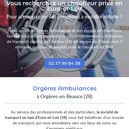
Vous recherchez un chauffeur privé en
28140 
Eure-et-Loir
Af
Pour accompagner des personnes à mobilité réduite ?
Faites appels à Orgères Ambulances et son équipe de chauffeurs
taxi qui vous accompagneront vers toute destination. L'entreprise
de transport proche de Chartres (28) est équipé de 3 taxis dont 2
véhicules spéciaux et adaptés pour le transport de PMR.
02 37 99 84 38
Orgères Ambulances
à Orgères-en-Beauce (28)
Au service des professionnels et des particuliers,
la société de
transport en taxi d'Eure-et-Loir (28)
vous fait bénéficier d'un moyen
de transport qui vous emmènera vers vos lieux de soins ou
d’examens médicaux.