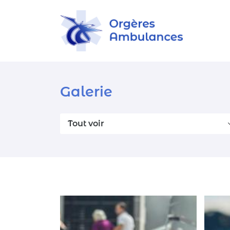
Rue nationale, ZA du Champs Belon
28140 Orgères-en-Beauce
02 37 99 84 38
Galerie
Tout voir