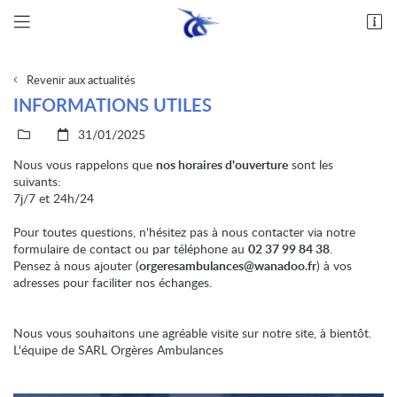
Rue nationale, ZA du Champs Belon
28140 Orgères-en-Beauce
02 37 99 84 38
Revenir aux actualités
INFORMATIONS UTILES
31/01/2025
Nous vous rappelons que
nos horaires d'ouverture
sont les
suivants:
7j/7 et 24h/24
Pour toutes questions, n'hésitez pas à nous contacter via notre
formulaire de contact ou par téléphone au
02 37 99 84 38
.
Pensez à nous ajouter (
orgeresambulances@wanadoo.fr
) à vos
adresses pour faciliter nos échanges.
Nous vous souhaitons une agréable visite sur notre site, à bientôt.
L'équipe de SARL Orgères Ambulances