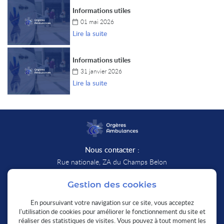
Informations utiles
01 mai 2026
Lire la suite
Informations utiles
31 janvier 2026
Lire la suite
Nous contacter :
Rue nationale, ZA du Champs Belon
28140 Orgères-en-Beauce
Afficher la carte
Gestion des cookies
En poursuivant votre navigation sur ce site, vous acceptez
02 37 99 84 38
l'utilisation de cookies pour améliorer le fonctionnement du site et
Nous sommes disponibles :
réaliser des statistiques de visites. Vous pouvez à tout moment les