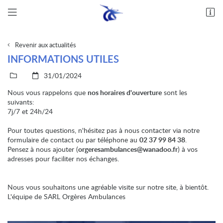
Rue nationale, ZA du Champs Belon
28140 Orgères-en-Beauce
02 37 99 84 38
Revenir aux actualités
INFORMATIONS UTILES
31/01/2024
Nous vous rappelons que
nos horaires d'ouverture
sont les
suivants:
7j/7 et 24h/24
Pour toutes questions, n'hésitez pas à nous contacter via notre
formulaire de contact ou par téléphone au
02 37 99 84 38
.
Pensez à nous ajouter (
orgeresambulances@wanadoo.fr
) à vos
adresses pour faciliter nos échanges.
Nous vous souhaitons une agréable visite sur notre site, à bientôt.
L'équipe de SARL Orgères Ambulances