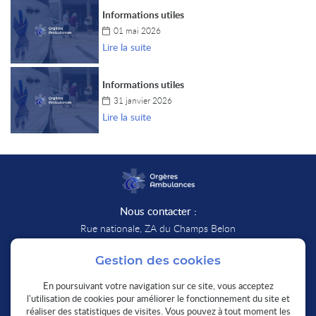
Informations utiles
01 mai 2026
Lire la suite
Informations utiles
31 janvier 2026
Lire la suite
Nous contacter :
Rue nationale, ZA du Champs Belon
28140 Orgères-en-Beauce
Afficher la carte
Gestion des cookies
En poursuivant votre navigation sur ce site, vous acceptez
02 37 99 84 38
l'utilisation de cookies pour améliorer le fonctionnement du site et
Nous sommes disponibles :
réaliser des statistiques de visites. Vous pouvez à tout moment les